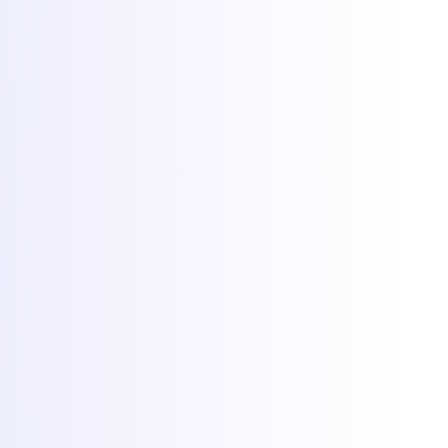
Hosting
Servere de game
Găzduire VPS
Servere dedicate
Colocare
Găzduire web
Protecție DDoS
Rețea
Migrare gratuită
Jocuri populare
Găzduire Minecraft
Găzduire FiveM
Găzduire Rust
Găzduire CS2
Găzduire RedM
Toate jocurile
Mai multe
Client Area