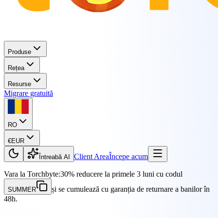
Produse
Rețea
Resurse
Migrare gratuită
RO
€
EUR
Client Area
Începe acum
Întreabă AI
Vara la Torchbyte:
30% reducere la primele 3 luni cu codul
și se cumulează cu garanția de returnare a banilor în
SUMMER
48h.