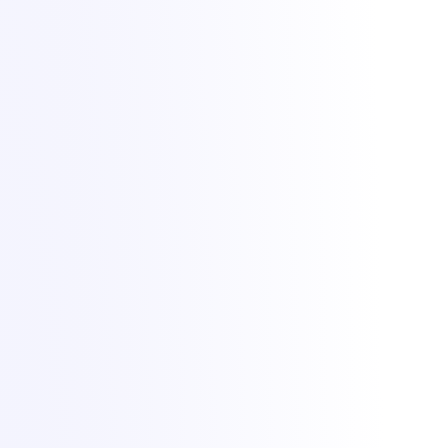
Ai nevoie de resursele unei mașini întregi, garantate
Performanță susținută și previzibilă sub sarcină mare
Baze de date mari, gazde de virtualizare sau clustere de
stocare
Izolare strictă sau propriul tău hypervisor și kernel
Platforme de hosting care revând resurse clienților
Începi la scară mică sau prototipezi