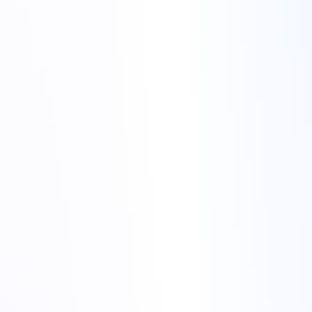
DDoS
+1 Tbit/s inclus
Configurează
E5-2667 v3
€99,99
/ lună
Nuclee
32 nuclee / 64 fire
Memorie
128 GB DDR4
Stocare
1× 1 TB SATA SSD
Rețea
1 Gbit/s nemetrat
DDoS
+1 Tbit/s inclus
Configurează
E5-2683 v4