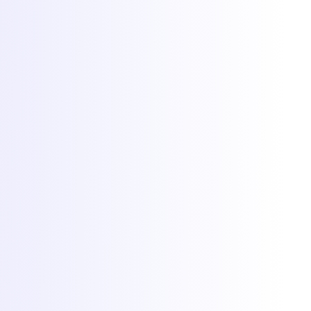
Panou game
Status rețea
Documentație
De ce Torchbyte
Despre
Blog
Contact
© 2026 Torchbyte · All Things IT SRL.
Toate drepturile rezervate.
Termeni și condiții
SLA
Confidențialitate
GDPR
ANPC
Preferințe cookie-uri
Cookie-uri la Torchbyte
Folosim cookie-uri esențiale pentru funcționarea site-ului, plus
cookie-uri opționale de analiză și marketing pentru a înțelege
utilizarea și a măsura campaniile. Află mai multe în
politica de
confidențialitate
.