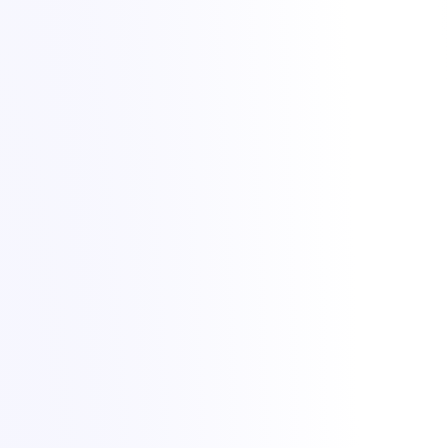
Anunță-ți propriile prefixe, construiește VLAN-uri private sau
adaugă adrese IPv4, toate disponibile la cerere.
Remote hands
Inginerii de la fața locului se ocupă de reporniri, cablare și
schimburi de hardware ori de câte ori ai nevoie de intervenție
fizică.
Suport uman 24/7
Ingineri reali disponibili non-stop pentru întrebări legate de
hardware, rețea și DDoS.