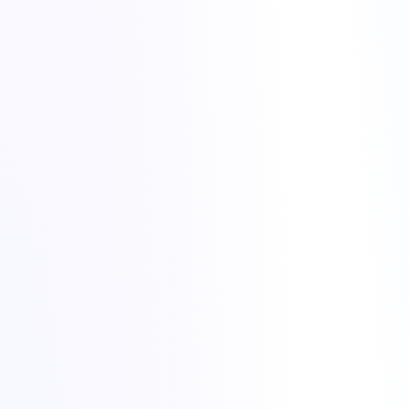
Mitigare DDoS de mare capacitate
Protecție +1 Tbit/s mereu activă, cu filtre specifice fiecărei
aplicații, inclusă pe fiecare server fără cost suplimentar.
Port nemetrat, 10 Gbit/s opțional
Uplink-uri rapide fără limite de bandă, IPv6 nativ și rute cu
latență mică în România și Europa de Est.