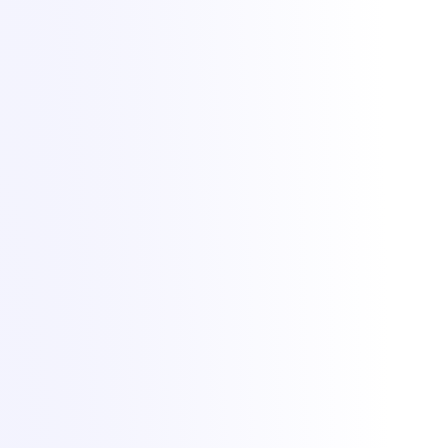
Vrei livrare instantanee, de obicei în câteva minute
Vrei cel mai mic preț de intrare posibil
Ai nevoie să pornești și să oprești medii frecvent
O felie dintr-o mașină rapidă e tot ce cere aplicația
Compararea serverelor dedicate și a VPS-urilor în funcție de resurse,
performanță, izolare, aplicații ideale, preț de intrare și facturare.
Dimensiune de
Server dedicat
VPS
comparație
Server fizic întreg,
Gazdă partajată, felie
Resurse
dedicat
garantată
Maximă, susținută, fără
Puternică, poate varia
Performanță
concurență
sub sarcină
Izolare completă single-
Virtualizare KVM,
Izolare
tenant
izolat logic
1–2 zile lucrătoare (până
Livrare instantanee, de
Livrare
la 7 personalizat)
obicei în minute
Preț de intrare
De la 79,99 €/lună
De la 4,65 €/lună
Lunar, cu TVA 21%
Lunar, cu TVA 21%
Facturare
inclus
inclus