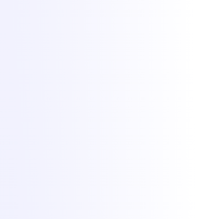
Aprindem vise din 2021. Găzduire de servere de game, VPS și
dedicate din București, cu protecție DDoS de +1 Tbit/s inclusă.
All Things IT SRL · Str. Oituz 30, Suceava, România · Nr. înreg.
50757953