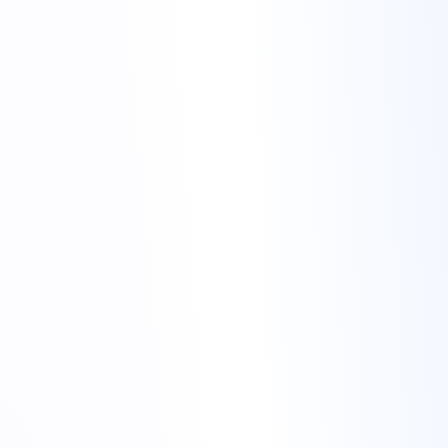
Nuclee
8 nuclee / 16 fire
Memorie
64 GB DDR4
Stocare
1× 500 GB SATA SSD
Rețea
1 Gbit/s nemetrat
DDoS
+1 Tbit/s inclus
Configurează
E5-2637 v3
€99,99
/ lună
Nuclee
16 nuclee / 32 fire
Memorie
32 GB DDR4
Stocare
500 GB SATA SSD · RAID 1/0
Rețea
1 Gbit/s nemetrat