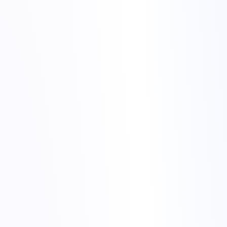
€110,00
/ lună
Nuclee
28 nuclee / 56 fire
Memorie
128 GB DDR4
Stocare
2× 1 TB SATA SSD
Rețea
1 Gbit/s nemetrat
DDoS
+1 Tbit/s inclus
Configurează
E5-2697 v3
€130,00
/ lună