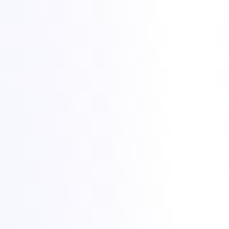
RAID și opțiuni de stocare
Array-uri SSD SATA cu RAID în mod standard, iar discuri
NVMe sau HDD pot fi adăugate când îți configurezi serverul.
IPMI la cerere
Acces la consolă out-of-band pentru instalări de OS și
recuperare, activat pentru serverul tău când ai nevoie.
Portal de management
Control al alimentării, analize de trafic și gestionarea adreselor
IP dintr-un singur panou.
BGP, VLAN-uri și IPv4 suplimentar