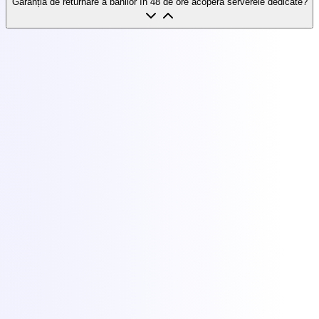
Garanția de returnare a banilor în 48 de ore acoperă serverele dedicate?