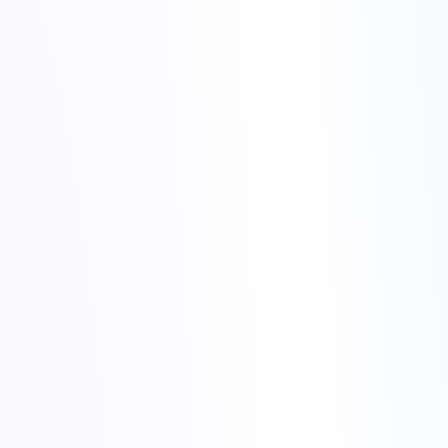
Nuclee
24 nuclee / 48 fire
Memorie
32 GB DDR4
Stocare
500 GB SATA SSD · RAID 1/0
Rețea
1 Gbit/s nemetrat
DDoS
+1 Tbit/s inclus
Configurează
E5-2690 v3
€160,00
/ lună
Nuclee
32 nuclee / 64 fire
Memorie
32 GB DDR4
Stocare
500 GB SATA SSD · RAID 1/0
Rețea
1 Gbit/s nemetrat